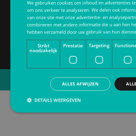
We gebruiken cookies om inhoud en advertenties te
Klantbeoordelingen
om ons verkeer te analyseren. We delen ook inform
van onze site met onze advertentie- en analysepart
© 2024 | Stoffers BV | Stationstraat 39 | 6181 AD Elsloo |
combineren met andere informatie die u aan hen heef
+31 (0)46 437 60 36 | info@stoffersbv.nl
hebben verzameld door uw gebruik van hun dienst
Strikt
Prestatie
Targeting
Function
noodzakelijk
Marketing
&
Branding
ALLES AFWIJZEN
ALL
DETAILS WEERGEVEN