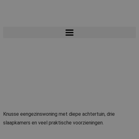
Plaatsnaam:
Landgraaf
Prins Bernhardstraat 7
Knusse eengezinswoning met diepe achtertuin, drie
slaapkamers en veel praktische voorzieningen.
Monnetstraat 3