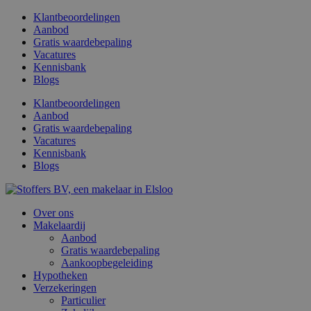
Ga
Klantbeoordelingen
naar
Aanbod
de
Gratis waardebepaling
inhoud
Vacatures
Kennisbank
Blogs
Klantbeoordelingen
Aanbod
Gratis waardebepaling
Vacatures
Kennisbank
Blogs
Over ons
Makelaardij
Aanbod
Gratis waardebepaling
Aankoopbegeleiding
Hypotheken
Verzekeringen
Particulier