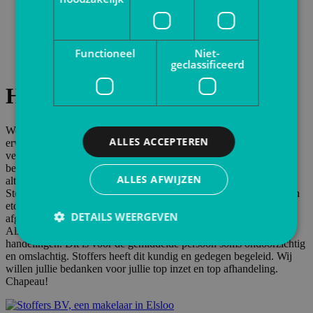
Zakelijk
Vacatures
Kennisbank
Blogs
Functioneel
Niet-
Contact
geclassificeerd
Hein & Anja Kremers
We hebben het hele verkoopproces door Jori als zeer positief
ALLES ACCEPTEREN
ervaren. Je verkoopt tenslotte niet iedere dag je huis. Boven
verwachting verliep de verkoop zeer snel en efficient. Hij
begeleidde ons professioneel en kundig en bij vragen konden we
ALLES AFWIJZEN
altijd bij hem terecht. Onze financiering verliep trouwens via
Stoffers en ook dit hebben we als zeer positief ervaren. Met vragen
etc. kon je altijd terecht en we zijn blij dat alles goed verlopen en
DETAILS WEERGEVEN
afgehandeld is.
Als verkoper heb je te maken met tig administratieve/ financiële
handelingen. Dit is voor de gemiddelde persoon soms ondoorzichtig
en omslachtig. Stoffers heeft dit kundig en gedegen begeleid. Wij
willen jullie bedanken voor jullie top inzet en top afhandeling.
Chapeau!