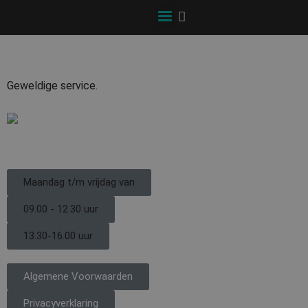
Hans van den Hof
Geweldige service.
Openingstijden
Maandag t/m vrijdag van
09.00 - 12.30 uur
13.30-16.00 uur
Algemene Voorwaarden
Privacyverklaring