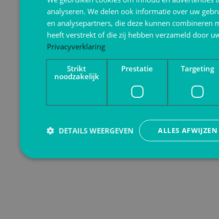
analyseren. We delen ook informatie over uw gebru
en analysepartners, die deze kunnen combineren m
heeft verstrekt of die zij hebben verzameld door u
Privacyverklaring
Strikt
Prestatie
Targeting
noodzakelijk
DETAILS WEERGEVEN
ALLES AFWIJZEN