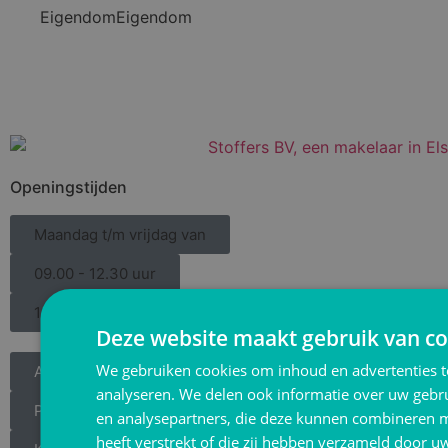
Eigendom
Eigendom
Openingstijden
Maandag t/m vrijdag van
09.00 - 12.30 uur
13.30-16.00 uur
Deze website maakt gebruik van co
We gebruiken cookies om inhoud en advertenties t
Algemene Voorwaarden
analyseren. We delen ook informatie over uw gebru
Privacyverklaring
en analysepartners, die deze kunnen combineren m
heeft verstrekt of die zij hebben verzameld door u