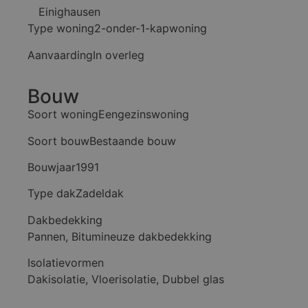
Einighausen
Type woning
2-onder-1-kapwoning
Aanvaarding
In overleg
Bouw
Soort woning
Eengezinswoning
Soort bouw
Bestaande bouw
Bouwjaar
1991
Type dak
Zadeldak
Dakbedekking
Pannen, Bitumineuze dakbedekking
Isolatievormen
Dakisolatie, Vloerisolatie, Dubbel glas