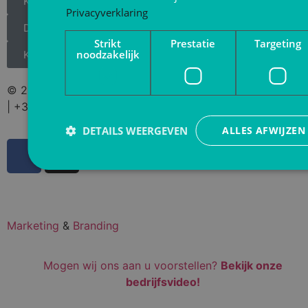
Klachtenregeling
Privacyverklaring
Downloads
Strikt
Prestatie
Targeting
noodzakelijk
Klantbeoordelingen
© 2024 | Stoffers BV | Stationstraat 39 | 6181 AD Elsloo
| +31 (0)46 437 60 36 | info@stoffersbv.nl
DETAILS WEERGEVEN
ALLES AFWIJZEN
Marketing
&
Branding
Mogen wij ons aan u voorstellen?
Bekijk onze
bedrijfsvideo!