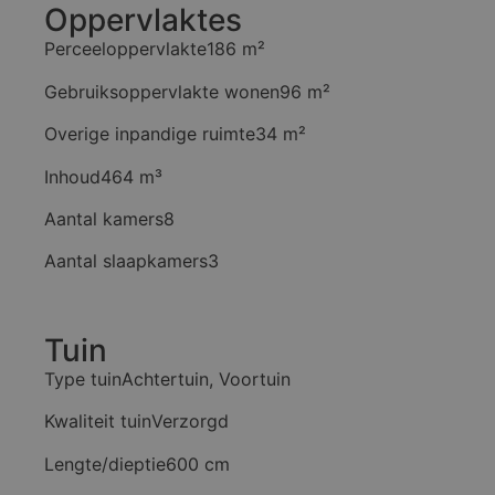
Oppervlaktes
Perceeloppervlakte
186 m²
Gebruiksoppervlakte wonen
96 m²
Overige inpandige ruimte
34 m²
Inhoud
464 m³
Aantal kamers
8
Aantal slaapkamers
3
Tuin
Type tuin
Achtertuin, Voortuin
Kwaliteit tuin
Verzorgd
Lengte/dieptie
600 cm