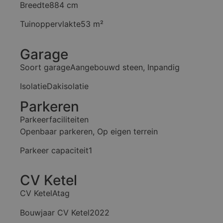
Breedte
884 cm
Tuinoppervlakte
53 m²
Garage
Soort garage
Aangebouwd steen, Inpandig
Isolatie
Dakisolatie
Parkeren
Parkeerfaciliteiten
Openbaar parkeren, Op eigen terrein
Parkeer capaciteit
1
CV Ketel
CV Ketel
Atag
Bouwjaar CV Ketel
2022